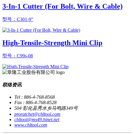
3-In-1 Cutter (For Bolt, Wire & Cable)
型号：C301-9”
High-Tensile-Strength Mini Clip
型号：C99s-08
联络资讯
Tel : 886-4-768-8568
Fax : 886-4-768-8528
504 彰化县秀水乡马鸣路349号
proratchet@chltool.com
chltool@ms49.hinet.net
www.chltool.com