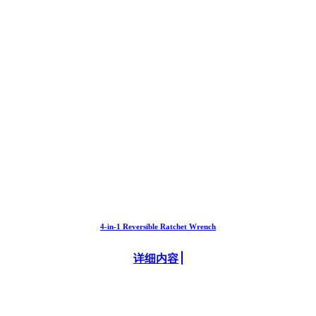
4-in-1 Reversible Ratchet Wrench
详细内容