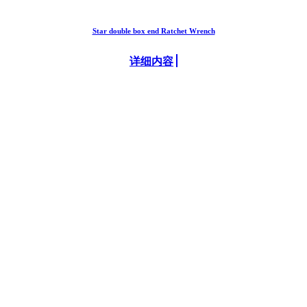
Star double box end Ratchet Wrench
详细内容