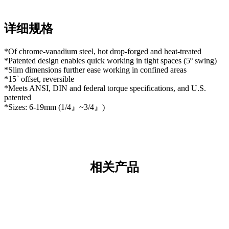
详细规格
*Of chrome-vanadium steel, hot drop-forged and heat-treated
*Patented design enables quick working in tight spaces (5º swing)
*Slim dimensions further ease working in confined areas
*15˚ offset, reversible
*Meets ANSI, DIN and federal torque specifications, and U.S.
patented
*Sizes: 6-19mm (1/4』~3/4』)
相关产品