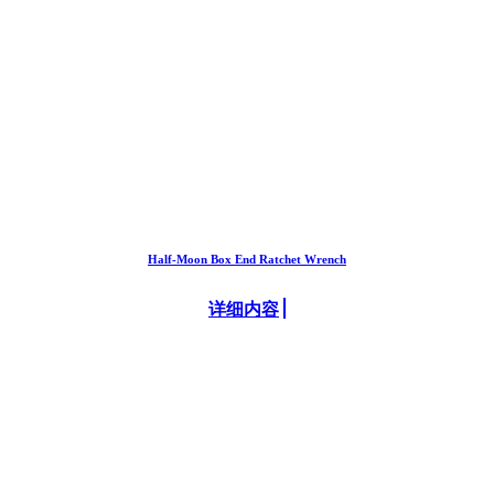
Half-Moon Box End Ratchet Wrench
详细内容