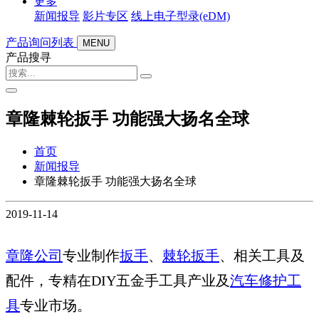
更多
新闻报导
影片专区
线上电子型录(eDM)
产品询问列表
MENU
产品搜寻
章隆棘轮扳手 功能强大扬名全球
首页
新闻报导
章隆棘轮扳手 功能强大扬名全球
2019
-
11
-
14
章隆公司
专业制作
扳手
、
棘轮扳手
、相关工具及
配件，专精在DIY五金手工具产业及
汽车修护工
具
专业市场。